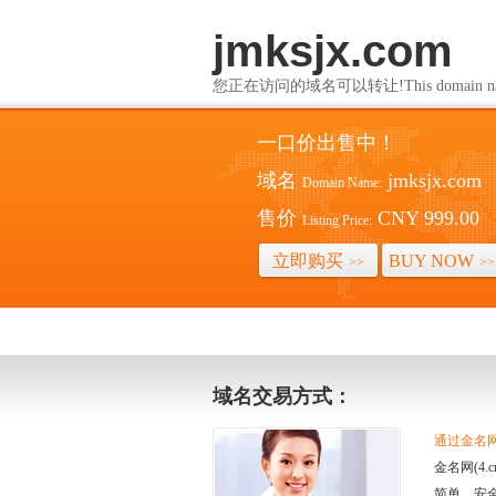
jmksjx.com
您正在访问的域名可以转让!This domain name i
一口价出售中！
域名
jmksjx.com
Domain Name:
售价
CNY 999.00
Listing Price:
立即购买
BUY NOW
>>
>>
域名交易方式：
通过金名网(
金名网(4
简单、安