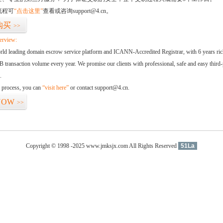
流程可
“点击这里”
查看或咨询support@4.cn。
购买
>>
erview:
orld leading domain escrow service platform and ICANN-Accredited Registrar, with 6 years ri
 transaction volume every year. We promise our clients with professional, safe and easy third-
.
d process, you can
“visit here”
or contact support@4.cn.
NOW
>>
Copyright © 1998 -2025 www.jmksjx.com All Rights Reserved
51La