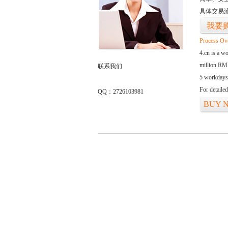
具体交易
我要
Process Ov
4.cn is a w
million RMB
联系我们
5 workdays
For detaile
QQ：2726103981
BUY 